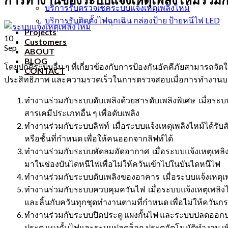
บริการรับตรวจเช็คระบบแจ้งเหตุเพลิงไหม้
บริการรับติดตั้งไฟฉุกเฉิน กล่องป้าย ป้ายหนีไฟ LED
Projects
10
Customers
Sep
ABOUT
BLOG
โดยปกติระบบอื่น ๆ ที่เกี่ยวข้องกับการป้องกันอัคคีภัยสามาร
CONTACT
ประสิทธิภาพ และความรวดเร็วในการตรวจสอบเมื่อการทำงานบกพร
ทำงานร่วมกับระบบดับเพลิงด้วยสารดับเพลิงพิเศษ เมื่อระ
สารเคมีประเภทอื่น ๆ เพื่อดับเพลิง
ทำงานร่วมกับระบบลิฟท์ เมื่อระบบแจ้งเหตุเพลิงไหม้ได้รั
หรือชั้นที่กำหนด เพื่อให้คนออกจากลิฟท์ได้
ทำงานร่วมกับระบบพัดลมอัดอากาศ เมื่อระบบแจ้งเหตุเพล
มาในช่องบันไดหนีไฟเพื่อไม่ให้ควันเข้าไปในบันไดหนีไฟ
ทำงานร่วมกับระบบดับเพลิงของอาคาร เมื่อระบบแจ้งเหตุเ
ทำงานร่วมกับระบบควบคุมควันไฟ เมื่อระบบแจ้งเหตุเพลิงไ
และลิ้นกับควันทุกชุดทำงานตามที่กำหนด เพื่อไม่ให้ควันก
ทำงานร่วมกับระบบปิดประตู แผงกั้นไฟ และระบบปลดออกประ
ประตู แผงกั้นไฟและระบบปลดล็อก ประตูอัตโนมัติทำงาน 