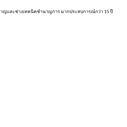
่ยวชาญและช่างเทคนิคชำนาญการ มากประสบการณ์กว่า
15
ปี