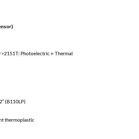
ensor)
r>2151T: Photoelectric + Thermal
.2″ (B110LP)
nt thermoplastic