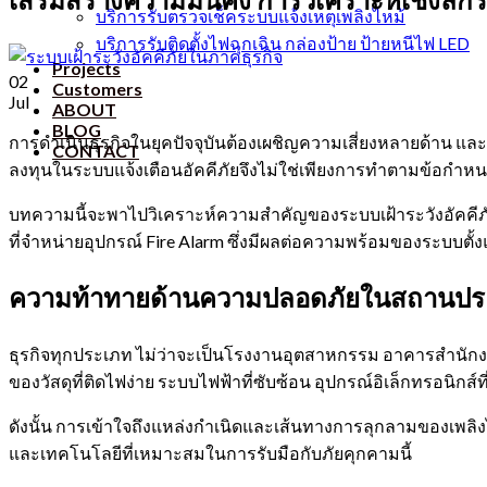
บริการรับตรวจเช็คระบบแจ้งเหตุเพลิงไหม้
บริการรับติดตั้งไฟฉุกเฉิน กล่องป้าย ป้ายหนีไฟ LED
Projects
02
Customers
Jul
ABOUT
BLOG
การดำเนินธุรกิจในยุคปัจจุบันต้องเผชิญความเสี่ยงหลายด้าน และอั
CONTACT
ลงทุนในระบบแจ้งเตือนอัคคีภัยจึงไม่ใช่เพียงการทำตามข้อกำห
บทความนี้จะพาไปวิเคราะห์ความสำคัญของระบบเฝ้าระวังอัคคีภั
ที่จำหน่ายอุปกรณ์ Fire Alarm ซึ่งมีผลต่อความพร้อมของระบบตั
ความท้าทายด้านความปลอดภัยในสถานป
ธุรกิจทุกประเภท ไม่ว่าจะเป็นโรงงานอุตสาหกรรม อาคารสำนักงา
ของวัสดุที่ติดไฟง่าย ระบบไฟฟ้าที่ซับซ้อน อุปกรณ์อิเล็กทรอนิกส
ดังนั้น การเข้าใจถึงแหล่งกำเนิดและเส้นทางการลุกลามของเพลิงไ
และเทคโนโลยีที่เหมาะสมในการรับมือกับภัยคุกคามนี้