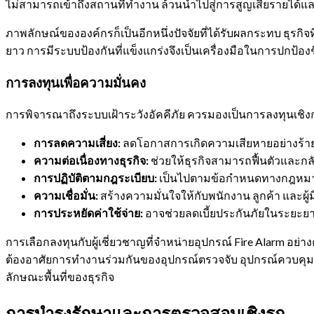
ไม่สามารถเข้าถึงสถานที่ทำงาน ล้วนนำไปสู่การสูญเสียรายได้และค่
ภาพลักษณ์ขององค์กรก็เป็นอีกหนึ่งปัจจัยที่ได้รับผลกระทบ ธุรก
ยาว การมีระบบป้องกันที่แข็งแกร่งจึงเป็นเครื่องมือในการปกป้องชื
การลงทุนเพื่อความมั่นคง
การพิจารณาถึงระบบเฝ้าระวังอัคคีภัย ควรมองเป็นการลงทุนเชิง
การลดความเสี่ยง:
ลดโอกาสการเกิดความเสียหายอย่างร้าย
ความต่อเนื่องทางธุรกิจ:
ช่วยให้ธุรกิจสามารถฟื้นตัวและกลั
การปฏิบัติตามกฎระเบียบ:
เป็นไปตามข้อกำหนดทางกฎหมาย 
ความเชื่อมั่น:
สร้างความมั่นใจให้กับพนักงาน ลูกค้า และผู้ม
การประหยัดค่าใช้จ่าย:
อาจช่วยลดเบี้ยประกันภัยในระยะยาว
การเลือกลงทุนกับผู้เชี่ยวชาญที่จำหน่ายอุปกรณ์ Fire Alarm อย่
ต้องอาศัยการทำงานร่วมกันของอุปกรณ์ตรวจจับ อุปกรณ์ควบคุม อ
ลักษณะพื้นที่ของธุรกิจ
การบำรุงรักษาและการตรวจสอบเชิงรุก