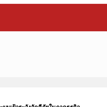
ระบบเฝ้าระวังอัคคีภัยในภาคธุรกิจ