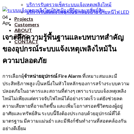
บริการรับตรวจเช็คระบบแจ้งเหตุเพลิงไหม้
บริการรับติดตั้งไฟฉุกเฉิน กล่องป้าย ป้ายหนีไฟ LED
04
Projects
Apr
Customers
ABOUT
เจาะลึกความรู้พื้นฐานและบทบาทสำคัญ
BLOG
CONTACT
ของอุปกรณ์ระบบแจ้งเหตุเพลิงไหม้ใน
ความปลอดภัย
การเลือกผุ้
จำหน่ายอุปกรณ์ Fire Alarm
ที่เหมาะสมและมี
ประสิทธิภาพสูง เป็นหนึ่งในหัวใจหลักของการสร้างระบบความ
ปลอดภัยในอาคารและสถานที่ต่างๆ เพราะระบบแจ้งเหตุเพลิง
ไหม้ไม่เพียงแต่ตรวจจับไฟไหม้ได้อย่างรวดเร็ว แต่ยังช่วยลด
ความเสียหายที่อาจเกิดขึ้น และเพิ่มโอกาสรอดชีวิตของผู้อยู่
อาศัยและทรัพย์สิน ระบบนี้จึงต้องประกอบด้วยอุปกรณ์ที่ได้
มาตรฐาน มีความแม่นยำ และมีฟังก์ชันทำงานที่สอดคล้องกัน
อย่างดีเยี่ยม