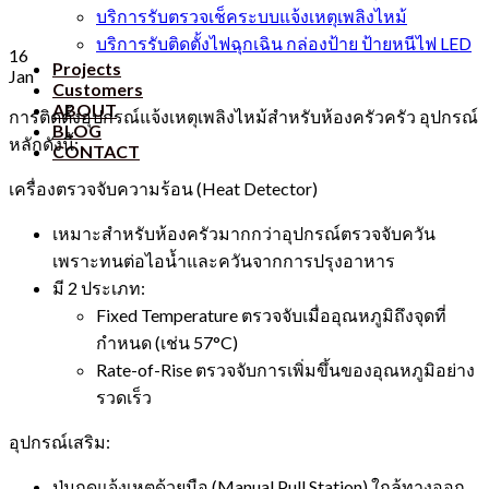
บริการรับตรวจเช็คระบบแจ้งเหตุเพลิงไหม้
บริการรับติดตั้งไฟฉุกเฉิน กล่องป้าย ป้ายหนีไฟ LED
16
Projects
Jan
Customers
ABOUT
การติดตั้งอุปกรณ์แจ้งเหตุเพลิงไหม้สำหรับห้องครัวครัว อุปกรณ์
BLOG
หลักดังนี้:
CONTACT
เครื่องตรวจจับความร้อน (Heat Detector)
เหมาะสำหรับห้องครัวมากกว่าอุปกรณ์ตรวจจับควัน
เพราะทนต่อไอน้ำและควันจากการปรุงอาหาร
มี 2 ประเภท:
Fixed Temperature ตรวจจับเมื่ออุณหภูมิถึงจุดที่
กำหนด (เช่น 57°C)
Rate-of-Rise ตรวจจับการเพิ่มขึ้นของอุณหภูมิอย่าง
รวดเร็ว
อุปกรณ์เสริม:
ปุ่มกดแจ้งเหตุด้วยมือ (Manual Pull Station) ใกล้ทางออก