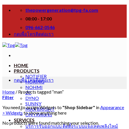
Skip
thepowergeneration@tpg-fa.com
to
content
08:00 - 17:00
096-662-0546
กดเพื่อโทรติดต่อเรา
HOME
PRODUCTS
NOTIFIER
กดเพื่อโทรติดต่อเรา
HORING
NOHMI
Home
/
Products tagged “man”
ZC
Filter
DYNO
SUNNY
You need to assign Widgets to
"Shop Sidebar"
in
Appearance
MAX BRIGHT
> Widgets
to show anything here
ONYXWorks
SERVICES
No products were found matching your selection.
บริการรับออกแบบ ติดตั้งระบบแจ้งเหตุเพลิงไหม้